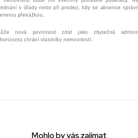
še nemovitost bude mít všechny potřebné podklady. N
jednání s úřady nebo při prodeji, kdy se absence sprá
íjemnou překážkou.
ůže nová povinnost zdát jako zbytečná administr
orizontu chrání vlastníky nemovitostí.
Mohlo by vás zajímat