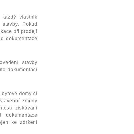
každý vlastník
 stavby. Pokud
kace při prodeji
kud dokumentace
ovedení stavby
uto dokumentaci
, bytové domy či
é stavební změny
tosti, získávání
ud dokumentace
jen ke zdržení