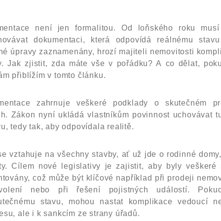
mentace není jen formalitou. Od loňského roku musí 
chovávat dokumentaci, která odpovídá reálnému stavu
é úpravy zaznamenány, hrozí majiteli nemovitosti kompli
y. Jak zjistit, zda máte vše v pořádku? A co dělat, po
ám přiblížím v tomto článku.
mentace zahrnuje veškeré podklady o skutečném pr
ch. Zákon nyní ukládá vlastníkům povinnost uchovávat t
u, tedy tak, aby odpovídala realitě.
se vztahuje na všechny stavby, ať už jde o rodinné domy
y. Cílem nové legislativy je zajistit, aby byly vešker
ovány, což může být klíčové například při prodeji nemovi
volení nebo při řešení pojistných událostí. Pok
utečnému stavu, mohou nastat komplikace vedoucí ne
esu, ale i k sankcím ze strany úřadů.