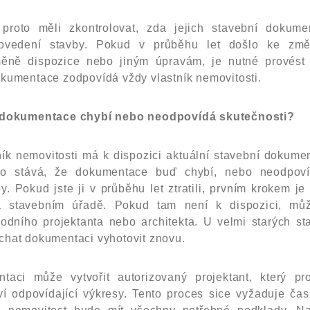
 proto měli zkontrolovat, zda jejich stavební dokum
ovedení stavby. Pokud v průběhu let došlo ke změ
měně dispozice nebo jiným úpravám, je nutné provést je
kumentace zodpovídá vždy vlastník nemovitosti.
ž dokumentace chybí nebo neodpovídá skutečnosti?
ík nemovitosti má k dispozici aktuální stavební dokumen
to stává, že dokumentace buď chybí, nebo neodpov
y. Pokud jste ji v průběhu let ztratili, prvním krokem je 
a stavebním úřadě. Pokud tam není k dispozici, můž
odního projektanta nebo architekta. U velmi starých s
chat dokumentaci vyhotovit znovu.
aci může vytvořit autorizovaný projektant, který p
ví odpovídající výkresy. Tento proces sice vyžaduje čas 