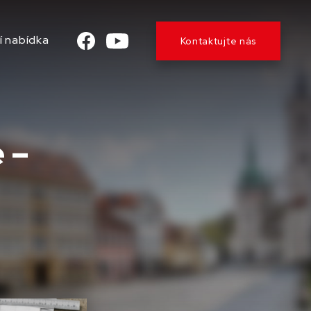
í nabídka
Kontaktujte nás
 –