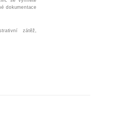
avíc se vyhnete
vné dokumentace
ativní zátěž,