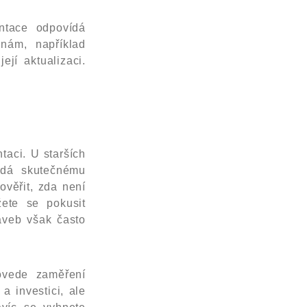
entace odpovídá
nám, například
jí aktualizaci.
taci. U starších
ídá skutečnému
ověřit, zda není
ete se pokusit
taveb však často
rovede zaměření
a investici, ale