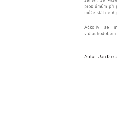
zajistí, že va
problémům při 
může stát nepř
Ačkoliv se m
v dlouhodobém h
Autor:
Jan Kunc