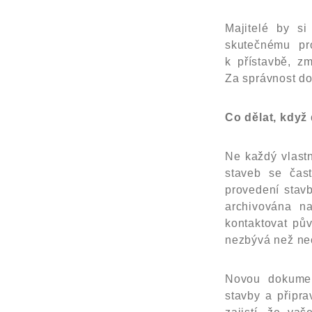
Majitelé by si
skutečnému pr
k přístavbě, z
Za správnost do
Co dělat, kdy
Ne každý vlastn
staveb se čas
provedení stavb
archivována n
kontaktovat pův
nezbývá než ne
Novou dokument
stavby a připra