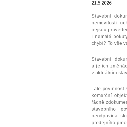
21.5.2026
Stavební doku
nemovitosti u
nejsou proveden
i nemalé pokut
chybí? To vše v
Stavební doku
a jejích změná
v aktuálním stav
Tato povinnost 
komerční objekt
řádně zdokument
stavebního po
neodpovídá sk
prodejního proc