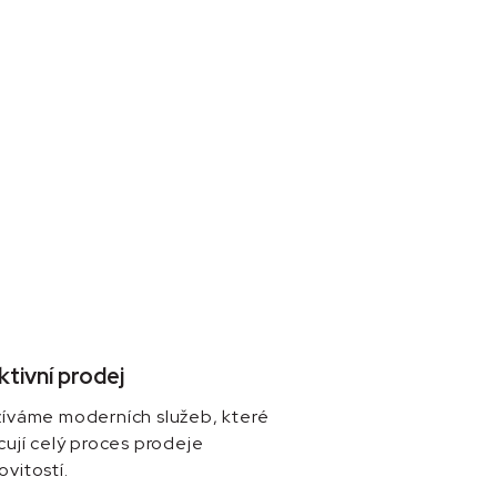
ktivní prodej
íváme moderních služeb, které
cují celý proces prodeje
vitostí.