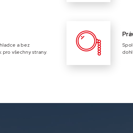
Prá
 hladce a bez
Spol
k pro všechny strany.
dohl