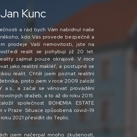
 Jan Kunc
ečnosti a rád bych Vám nabídnul naše
e někoho, kdo Vás provede bezpečně a
m prodeje Vaší nemovitosti, jste na
středí realit se pohybuji již 20 let.
ality zajímal pouze okrajově. V roce
at jako realitní makléř, a postupně se
kou realit. Chtěl jsem poznat realitní
žebníka, proto jsem v roce 2009 založil
 a.s., a začal se věnovat provádění
ovolných dražeb, a to až do roku 2015.
aložil společnost BOHEMIA ESTATE
em v Praze. Situace způsobená covid-19
oku 2021 přesídlit do Teplic.
tách jsem načerpal mnoho zkušeností,