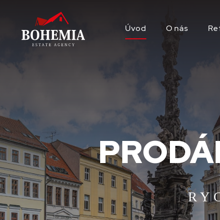
Úvod
O nás
Re
PRODÁM
RY