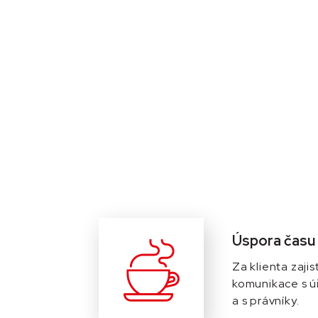
Úspora času
Za klienta zaji
komunikace s ú
a s právníky.