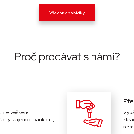
Všechny nabídky
Proč prodávat s námi?
Efe
stíme veškeré
Využ
řady, zájemci, bankami,
zkra
nemo