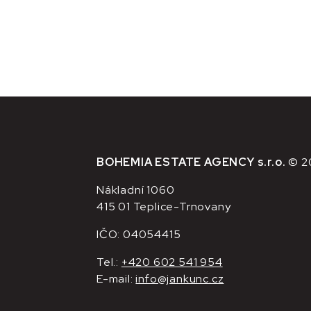
BOHEMIA ESTATE AGENCY s.r.o.
© 2
Nákladní 1060
415 01 Teplice-Trnovany
IČO: 04054415
Tel.:
+420 602 541 954
E-mail:
info@jankunc.cz