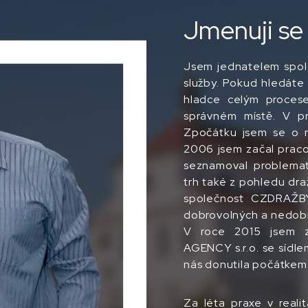
Jmenuji se
Jsem jednatelem spol
služby. Pokud hledát
hladce celým procese
správném místě. V pro
Zpočátku jsem se o re
2006 jsem začal pracov
seznamoval problemati
trh také z pohledu dra
společnost CZDRAŽBY
dobrovolných a nedobr
V roce 2015 jsem z
AGENCY s.r.o. se sídl
nás donutila počátkem r
Za léta praxe v reali