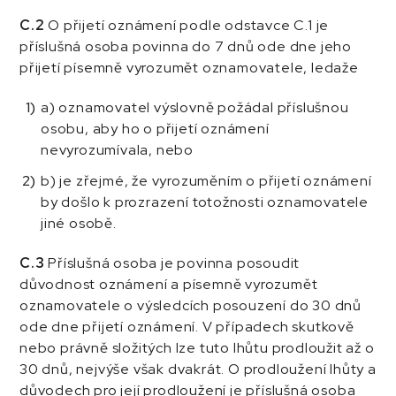
C.2
O přijetí oznámení podle odstavce C.1 je
příslušná osoba povinna do 7 dnů ode dne jeho
přijetí písemně vyrozumět oznamovatele, ledaže
a) oznamovatel výslovně požádal příslušnou
osobu, aby ho o přijetí oznámení
nevyrozumívala, nebo
b) je zřejmé, že vyrozuměním o přijetí oznámení
by došlo k prozrazení totožnosti oznamovatele
jiné osobě.
C.3
Příslušná osoba je povinna posoudit
důvodnost oznámení a písemně vyrozumět
oznamovatele o výsledcích posouzení do 30 dnů
ode dne přijetí oznámení. V případech skutkově
nebo právně složitých lze tuto lhůtu prodloužit až o
30 dnů, nejvýše však dvakrát. O prodloužení lhůty a
důvodech pro její prodloužení je příslušná osoba