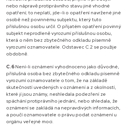
nebo nápravě protiprávního stavu jiné vhodné
opatření; to neplatí, jde-li o opatření navržené jiné
osobě než povinnému subjektu, který tuto
příslušnou osobu určil. O přijatém opatření povinný
subjekt neprodleně vyrozumí příslušnou osobu,
která o něm bez zbytečného odkladu písemně
vyrozumí oznamovatele. Odstavec C.2 se použije
obdobně.
C.6
Není-li oznámení vyhodnoceno jako důvodné,
příslušná osoba bez zbytečného odkladu písemně
vyrozumí oznamovatele o tom, že na základě
skutečností uvedených v oznámení a z okolností,
které jí jsou známy, neshledala podezření ze
spáchání protiprávního jednání, nebo shledala, že
oznámení se zakládá na nepravdivých informacích,
a poučí oznamovatele o právu podat oznámení u
orgánu veřejné moci.