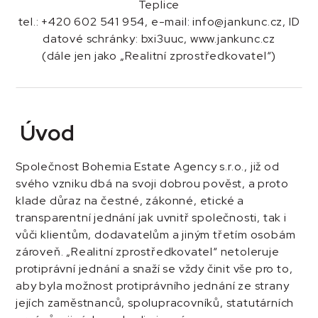
Teplice
tel.: +420 602 541 954, e-mail: info@jankunc.cz, ID
datové schránky: bxi3uuc, www.jankunc.cz
(dále jen jako „Realitní zprostředkovatel“)
Úvod
Společnost Bohemia Estate Agency s.r.o., již od
svého vzniku dbá na svoji dobrou pověst, a proto
klade důraz na čestné, zákonné, etické a
transparentní jednání jak uvnitř společnosti, tak i
vůči klientům, dodavatelům a jiným třetím osobám
zároveň. „Realitní zprostředkovatel“ netoleruje
protiprávní jednání a snaží se vždy činit vše pro to,
aby byla možnost protiprávního jednání ze strany
jejích zaměstnanců, spolupracovníků, statutárních