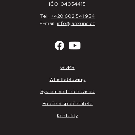
IČO: 04054415
Tel.:
+420 602 541 954
E-mail:
info@jankunc.cz
GDPR
Whistleblowing
Systém vnitřních zásad
Poučení spotřebitele
Kontakty