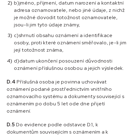
b)jméno, příjmení, datum narození a kontaktní
adresa oznamovatele, nebo jiné údaje, z nichž
je možné dovodit totožnost oznamovatele,
jsou-li jim tyto údaje známy,
c)shrnutí obsahu oznámení a identifikace
osoby, proti které oznámení směřovalo, je-li jim
její totožnost známa,
d)datum ukončení posouzení důvodnosti
oznámení příslušnou osobou a jejich výsledek.
D.4
Příslušná osoba je povinna uchovávat
oznámení podané prostřednictvím vnitřního
oznamovacího systému a dokumenty související s
oznámením po dobu 5 let ode dne přijetí
oznámení.
D.5
Do evidence podle odstavce D.1, k
dokumentům souvisejícím s oznámením a k