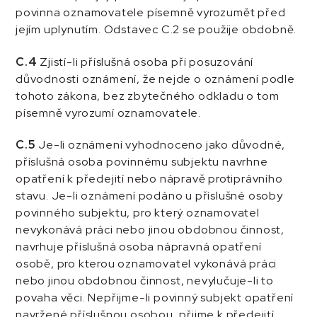
povinna oznamovatele písemně vyrozumět před
jejím uplynutím. Odstavec C.2 se použije obdobně.
C.4
Zjistí-li příslušná osoba při posuzování
důvodnosti oznámení, že nejde o oznámení podle
tohoto zákona, bez zbytečného odkladu o tom
písemně vyrozumí oznamovatele.
C.5
Je-li oznámení vyhodnoceno jako důvodné,
příslušná osoba povinnému subjektu navrhne
opatření k předejití nebo nápravě protiprávního
stavu. Je-li oznámení podáno u příslušné osoby
povinného subjektu, pro který oznamovatel
nevykonává práci nebo jinou obdobnou činnost,
navrhuje příslušná osoba nápravná opatření
osobě, pro kterou oznamovatel vykonává práci
nebo jinou obdobnou činnost, nevylučuje-li to
povaha věci. Nepřijme-li povinný subjekt opatření
navržené příslušnou osobou, přijme k předejití