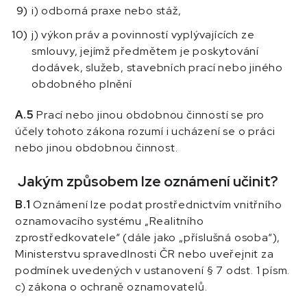
i) odborná praxe nebo stáž,
j) výkon práv a povinností vyplývajících ze
smlouvy, jejímž předmětem je poskytování
dodávek, služeb, stavebních prací nebo jiného
obdobného plnění
A.5
Prací nebo jinou obdobnou činností se pro
účely tohoto zákona rozumí i ucházení se o práci
nebo jinou obdobnou činnost.
Jakým způsobem lze oznámení učinit?
B.1
Oznámení lze podat prostřednictvím vnitřního
oznamovacího systému „Realitního
zprostředkovatele“ (dále jako „příslušná osoba“),
Ministerstvu spravedlnosti ČR nebo uveřejnit za
podmínek uvedených v ustanovení § 7 odst. 1 písm.
c) zákona o ochraně oznamovatelů.