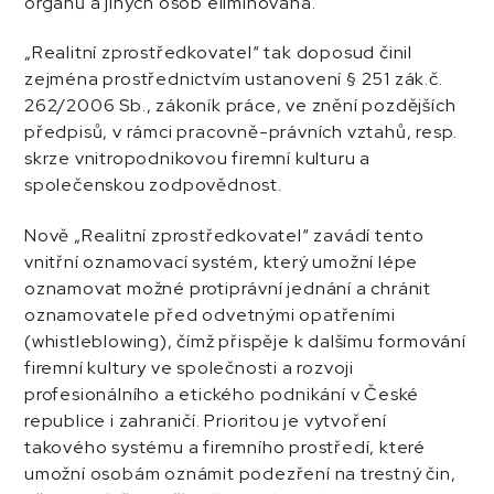
orgánů a jiných osob eliminována.
„Realitní zprostředkovatel“ tak doposud činil
zejména prostřednictvím ustanovení § 251 zák.č.
262/2006 Sb., zákoník práce, ve znění pozdějších
předpisů, v rámci pracovně-právních vztahů, resp.
skrze vnitropodnikovou firemní kulturu a
společenskou zodpovědnost.
Nově „Realitní zprostředkovatel“ zavádí tento
vnitřní oznamovací systém, který umožní lépe
oznamovat možné protiprávní jednání a chránit
oznamovatele před odvetnými opatřeními
(whistleblowing), čímž přispěje k dalšímu formování
firemní kultury ve společnosti a rozvoji
profesionálního a etického podnikání v České
republice i zahraničí. Prioritou je vytvoření
takového systému a firemního prostředí, které
umožní osobám oznámit podezření na trestný čin,