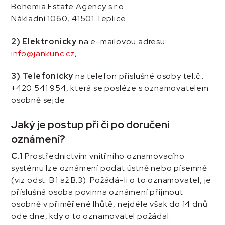
Bohemia Estate Agency s.r.o.
Nákladní 1060, 41501 Teplice
2) Elektronicky
na e-mailovou adresu:
info@jankunc.cz
,
3) Telefonicky
na telefon příslušné osoby tel.č.:
+420 541 954, která se posléze s oznamovatelem
osobně sejde.
Jaký je postup při či po doručení
oznámení?
C.1
Prostřednictvím vnitřního oznamovacího
systému lze oznámení podat ústně nebo písemně
(viz odst. B.1 až B.3). Požádá-li o to oznamovatel, je
příslušná osoba povinna oznámení přijmout
osobně v přiměřené lhůtě, nejdéle však do 14 dnů
ode dne, kdy o to oznamovatel požádal.