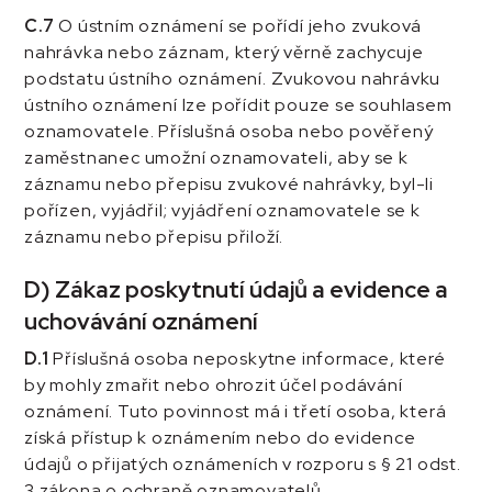
C.7
O ústním oznámení se pořídí jeho zvuková
nahrávka nebo záznam, který věrně zachycuje
podstatu ústního oznámení. Zvukovou nahrávku
ústního oznámení lze pořídit pouze se souhlasem
oznamovatele. Příslušná osoba nebo pověřený
zaměstnanec umožní oznamovateli, aby se k
záznamu nebo přepisu zvukové nahrávky, byl-li
pořízen, vyjádřil; vyjádření oznamovatele se k
záznamu nebo přepisu přiloží.
D) Zákaz poskytnutí údajů a evidence a
uchovávání oznámení
D.1
Příslušná osoba neposkytne informace, které
by mohly zmařit nebo ohrozit účel podávání
oznámení. Tuto povinnost má i třetí osoba, která
získá přístup k oznámením nebo do evidence
údajů o přijatých oznámeních v rozporu s § 21 odst.
3 zákona o ochraně oznamovatelů