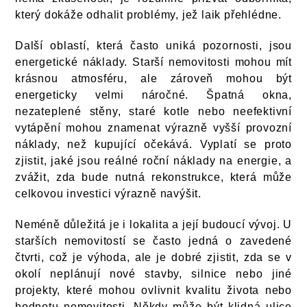
který dokáže odhalit problémy, jež laik přehlédne.
Další oblastí, která často uniká pozornosti, jsou
energetické náklady. Starší nemovitosti mohou mít
krásnou atmosféru, ale zároveň mohou být
energeticky velmi náročné. Špatná okna,
nezateplené stěny, staré kotle nebo neefektivní
vytápění mohou znamenat výrazně vyšší provozní
náklady, než kupující očekává. Vyplatí se proto
zjistit, jaké jsou reálné roční náklady na energie, a
zvážit, zda bude nutná rekonstrukce, která může
celkovou investici výrazně navýšit.
Neméně důležitá je i lokalita a její budoucí vývoj. U
starších nemovitostí se často jedná o zavedené
čtvrti, což je výhoda, ale je dobré zjistit, zda se v
okolí neplánují nové stavby, silnice nebo jiné
projekty, které mohou ovlivnit kvalitu života nebo
hodnotu nemovitosti. Někdy může být klidná ulice