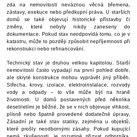
zda na nemovitosti neváznou věcná břemena,
zástavy, exekuce nebo předkupní práva. U starších
domů se také objevují historické přístavby či
změny, které nebyly nikdy zaneseny do
dokumentace. Pokud stav neodpovídá tomu, co je v
katastru, může to později způsobit nepříjemnosti při
rekonstrukci nebo refinancování.
Technický stav je druhou velkou kapitolou. Starší
nemovitosti často vypadají na první pohled dobře,
ale skryté konstrukce mohou vyprávět jiný příběh.
Střecha, krovy, izolace, elektroinstalace, rozvody
vody a odpady – to vše může být na hraně
životnosti. U domů postavených před několika
desetiletími je běžné, že se v nich objevuje vlhkost,
plísně nebo špatně provedené dodatečné úpravy.
Zásadní je také stav statiky, zejména u objektů,
které prošly neodbornými zásahy. Pokud kupující
nemá zkušenosti, je rozumné přizvat odborníka,