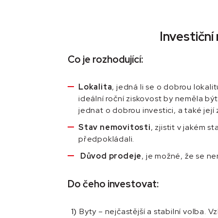
Investičn
Co je rozhodující:
Lokalita
, jedná li se o dobrou loka
ideální roční ziskovost by neměla b
jednat o dobrou investici, a také je
Stav nemovitosti
, zjistit v jakém
předpokládali.
Důvod prodeje
, je možné, že se ne
Do čeho investovat:
Byty – nejčastější a stabilní volba