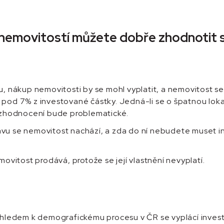
í nemovitostí můžete dobře zhodnotit 
litu, nákup nemovitosti by se mohl vyplatit, a nemovitost
ýt pod 7% z investované částky. Jedná-li se o špatnou l
jí zhodnocení bude problematické.
 stavu se nemovitost nachází, a zda do ní nebudete muset i
movitost prodává, protože se její vlastnění nevyplatí.
. Vzhledem k demografickému procesu v ČR se vyplácí inves