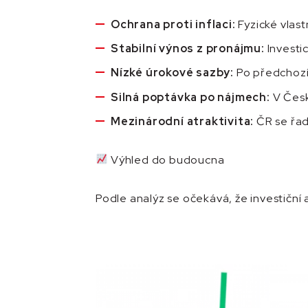
Ochrana proti inflaci:
Fyzické vlas
Stabilní výnos z pronájmu:
Investic
Nízké úrokové sazby:
Po předchozím
Silná poptávka po nájmech:
V Česk
Mezinárodní atraktivita:
ČR se řad
Výhled do budoucna
Podle analýz se očekává, že investiční 