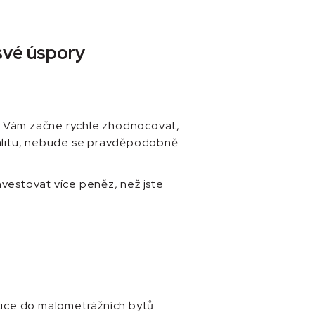
své úspory
 se Vám začne rychle zhodnocovat,
okalitu, nebude se pravděpodobně
nvestovat více peněz, než jste
tice do malometrážních bytů.