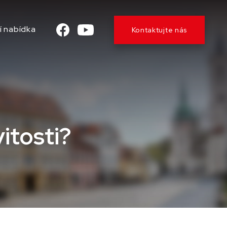
í nabídka
Kontaktujte nás
itosti?