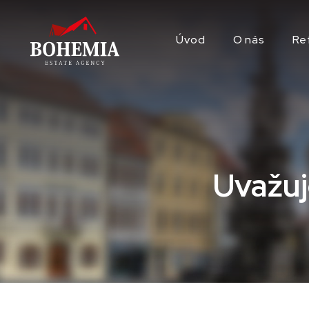
Úvod
O nás
Re
Uvažuj