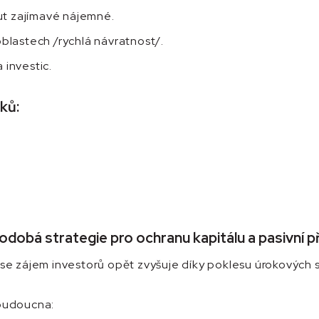
t zajímavé nájemné.
oblastech /rychlá návratnost/.
 investic.
ků:
dobá strategie pro ochranu kapitálu a pasivní př
e zájem investorů opět zvyšuje díky poklesu úrokových s
 budoucna: