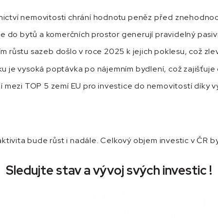
tnictví nemovitosti chrání hodnotu peněz před znehodno
e do bytů a komerčních prostor generují pravidelný pasivn
 růstu sazeb došlo v roce 2025 k jejich poklesu, což zle
u je vysoká poptávka po nájemním bydlení, což zajišťuje 
í mezi TOP 5 zemí EU pro investice do nemovitostí díky 
aktivita bude růst i nadále. Celkový objem investic v ČR b
Sledujte stav a vývoj svých investic !