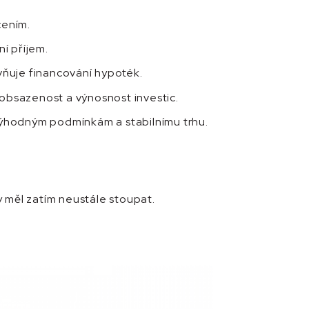
cením.
í příjem.
vňuje financování hypoték.
obsazenost a výnosnost investic.
výhodným podmínkám a stabilnímu trhu.
y měl zatím neustále stoupat.