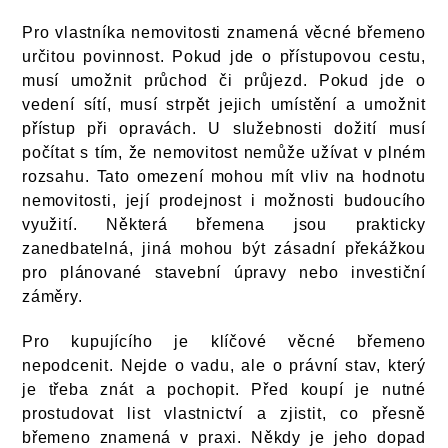
Pro vlastníka nemovitosti znamená věcné břemeno
určitou povinnost. Pokud jde o přístupovou cestu,
musí umožnit průchod či průjezd. Pokud jde o
vedení sítí, musí strpět jejich umístění a umožnit
přístup při opravách. U služebnosti dožití musí
počítat s tím, že nemovitost nemůže užívat v plném
rozsahu. Tato omezení mohou mít vliv na hodnotu
nemovitosti, její prodejnost i možnosti budoucího
využití. Některá břemena jsou prakticky
zanedbatelná, jiná mohou být zásadní překážkou
pro plánované stavební úpravy nebo investiční
záměry.
Pro kupujícího je klíčové věcné břemeno
nepodcenit. Nejde o vadu, ale o právní stav, který
je třeba znát a pochopit. Před koupí je nutné
prostudovat list vlastnictví a zjistit, co přesně
břemeno znamená v praxi. Někdy je jeho dopad