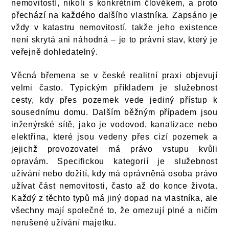
nemovitostí, nikoli s konkrétním člověkem, a proto
přechází na každého dalšího vlastníka. Zapsáno je
vždy v katastru nemovitostí, takže jeho existence
není skrytá ani náhodná – je to právní stav, který je
veřejně dohledatelný.
Věcná břemena se v české realitní praxi objevují
velmi často. Typickým příkladem je služebnost
cesty, kdy přes pozemek vede jediný přístup k
sousednímu domu. Dalším běžným případem jsou
inženýrské sítě, jako je vodovod, kanalizace nebo
elektřina, které jsou vedeny přes cizí pozemek a
jejichž provozovatel má právo vstupu kvůli
opravám. Specifickou kategorií je služebnost
užívání nebo dožití, kdy má oprávněná osoba právo
užívat část nemovitosti, často až do konce života.
Každý z těchto typů má jiný dopad na vlastníka, ale
všechny mají společné to, že omezují plné a ničím
nerušené užívání majetku.