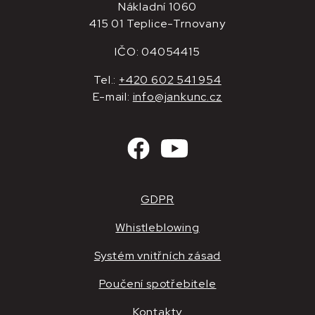
Nákladní 1060
415 01 Teplice-Trnovany
IČO: 04054415
Tel.:
+420 602 541 954
E-mail:
info@jankunc.cz
GDPR
Whistleblowing
Systém vnitřních zásad
Poučení spotřebitele
Kontakty