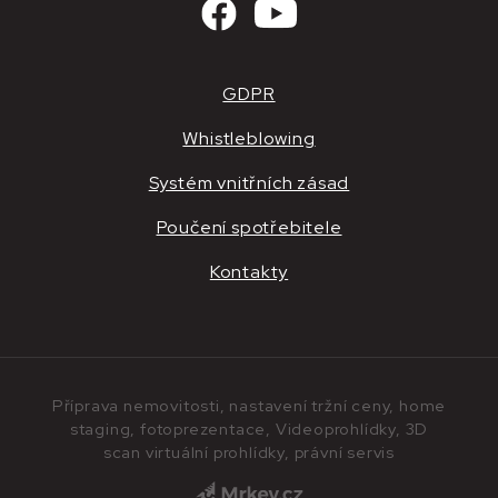
GDPR
Whistleblowing
Systém vnitřních zásad
Poučení spotřebitele
Kontakty
Příprava nemovitosti, nastavení tržní ceny, home
staging, fotoprezentace, Videoprohlídky, 3D
scan virtuální prohlídky, právní servis